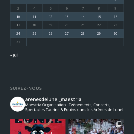
3
4
5
6
7
8
9
10
11
12
13
14
15
16
17
18
19
20
21
22
23
24
25
26
27
28
29
30
31
« Juil
SUIVEZ-NOUS
arenesdelunel_maestria
Maestria Organisation - Evènements, Concerts,
Spectacles Taurins & Equins dans les Arènes de Lunel