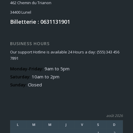
462 Chemin du Trianon
34400 Lunel
Billetterie : 0631131901
BUSINESS HOURS
Our support Hotline is available 24 Hours a day: (555) 343 456
7891
Monday-Friday:
9am to 5pm
Saturday:
10am to 2pm
Sunday:
Closed
août 2026
L
M
M
J
V
S
D
1
2