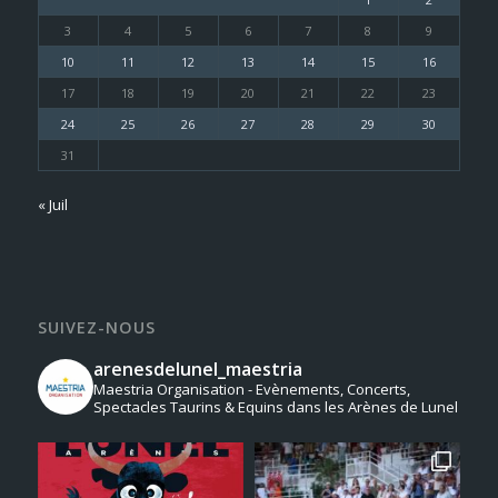
3
4
5
6
7
8
9
10
11
12
13
14
15
16
17
18
19
20
21
22
23
24
25
26
27
28
29
30
31
« Juil
SUIVEZ-NOUS
arenesdelunel_maestria
Maestria Organisation - Evènements, Concerts,
Spectacles Taurins & Equins dans les Arènes de Lunel