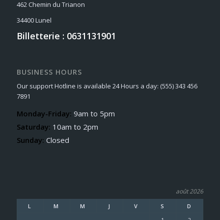
462 Chemin du Trianon
34400 Lunel
Billetterie : 0631131901
BUSINESS HOURS
Our support Hotline is available 24 Hours a day: (555) 343 456
7891
Monday-Friday:
9am to 5pm
Saturday:
10am to 2pm
Sunday:
Closed
août 2026
L
M
M
J
V
S
D
1
2