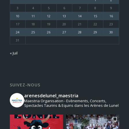
3
4
5
6
7
8
9
10
11
12
13
14
15
16
17
18
19
20
21
22
23
24
25
26
27
28
29
30
31
« Juil
SUIVEZ-NOUS
arenesdelunel_maestria
Maestria Organisation - Evènements, Concerts,
Spectacles Taurins & Equins dans les Arènes de Lunel