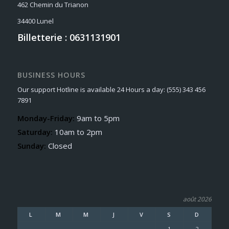
462 Chemin du Trianon
34400 Lunel
Billetterie : 0631131901
BUSINESS HOURS
Our support Hotline is available 24 Hours a day: (555) 343 456
7891
Monday-Friday:
9am to 5pm
Saturday:
10am to 2pm
Sunday:
Closed
août 2026
L
M
M
J
V
S
D
1
2