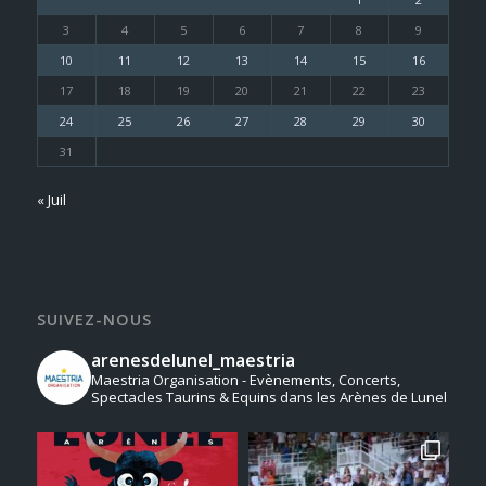
3
4
5
6
7
8
9
10
11
12
13
14
15
16
17
18
19
20
21
22
23
24
25
26
27
28
29
30
31
« Juil
SUIVEZ-NOUS
arenesdelunel_maestria
Maestria Organisation - Evènements, Concerts,
Spectacles Taurins & Equins dans les Arènes de Lunel