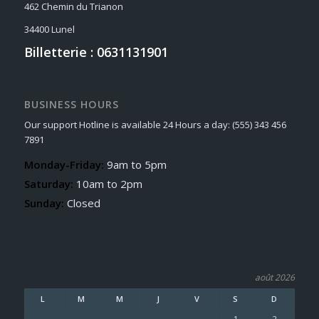
462 Chemin du Trianon
34400 Lunel
Billetterie : 0631131901
BUSINESS HOURS
Our support Hotline is available 24 Hours a day: (555) 343 456
7891
Monday-Friday:
9am to 5pm
Saturday:
10am to 2pm
Sunday:
Closed
août 2026
L
M
M
J
V
S
D
1
2