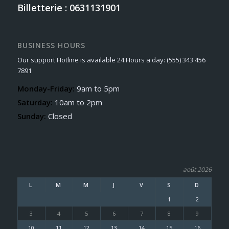
Billetterie : 0631131901
BUSINESS HOURS
Our support Hotline is available 24 Hours a day: (555) 343 456
7891
Monday-Friday:
9am to 5pm
Saturday:
10am to 2pm
Sunday:
Closed
août 2026
L
M
M
J
V
S
D
1
2
3
4
5
6
7
8
9
10
11
12
13
14
15
16