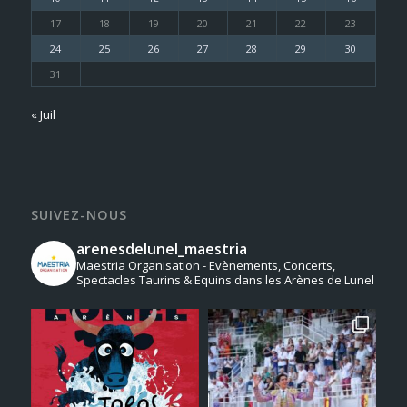
17
18
19
20
21
22
23
24
25
26
27
28
29
30
31
« Juil
SUIVEZ-NOUS
arenesdelunel_maestria
Maestria Organisation - Evènements, Concerts,
Spectacles Taurins & Equins dans les Arènes de Lunel